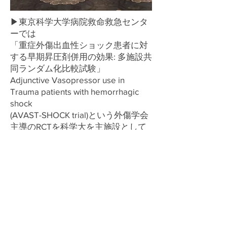
▶東京科学大学病院救命救急センタ
ーでは
「重症外傷出血性ショック患者に対
する早期昇圧剤併用の効果: 多施設共
同ランダム化比較試験」
Adjunctive Vasopressor use in
Trauma patients with hemorrhagic
shock
(AVAST-SHOCK trial)という外傷学会
主導のRCTを科学大を主施設として
2025年8月1日から開始いたします。
外傷診療を担う多くのご施設からご
参加いいただきありがとうございま
す。
本研究は、外傷出血性ショック患者
に対する昇圧剤使用の効果を検討す
るRCTとなっております。