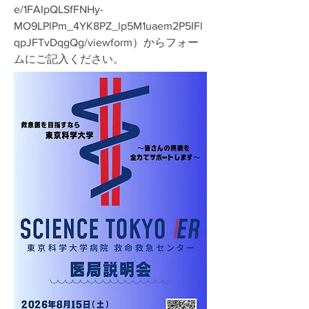
e/1FAIpQLSfFNHy-
MO9LPlPm_4YK8PZ_lp5M1uaem2P5IFl
qpJFTvDqgQg/viewform
）からフォー
ムにご記入ください。