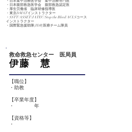
・日本集中治療医学会 集中治療専門医
・日本腹部救急医学会 腹部救急認定医
・厚生労働省 臨床研修指導医
・東京DMATインストラクター
・SSTT/ASSET/JATEC/Stop the Bleed/ACLSコース
インストラクター
・国際緊急援助隊(JDR)医療チーム隊員
救命救急センター 医局員
​伊藤 慧
【職位】
・助教
【卒業
年度】
​・ 年
【資格等】
・