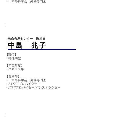
​・日本外科学会 外科専門医
救命救急センター 医局員
​中島 兆子
【職位】
・特任助教
【卒業
年度】
​​・２０１９年
【資格等】
・日本外科学会 外科専門医
・JATECプロバイダー
・ICLSプロバイダー/インストラクター