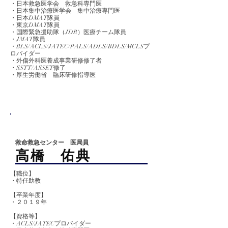
・日本救急医学会 救急科専門医
・日本集中治療医学会 集中治療専門医
・日本DMAT隊員
​・東京DMAT隊員
・国際緊急援助隊（JDR）医療チーム隊員
・JMAT隊員
​・BLS/ACLS/JATEC/PALS/ADLS/BDLS/MCLSプ
ロバイダー
・外傷外科医養成事業研修修了者
・SSTT/ASSET修了
​・厚生労働省 臨床研修指導医
救命救急センター 医局員
​高橋 佑典
【職位】
・特任助教
【卒業
年度】
​​・２０１９年
【資格等】
・ACLS/JATECプロバイダー