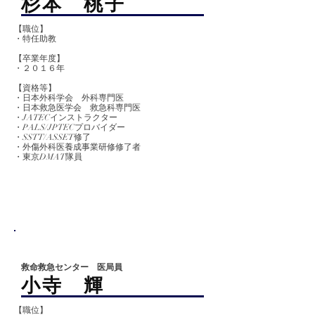
杉本 桃子
【職位】
・特任助教
【卒業
年度】
​​・２０１６年
【資格等】
​・日本外科学会 外科専門医
・日本救急医学会 救急科専門医
・JATECインストラクター
​・PALS/JPTECプロバイダー
・SSTT/ASSET修了
・外傷外科医養成事業研修修了者
​・東京DMAT隊員
救命救急センター 医局員
​小寺 輝
【職位】