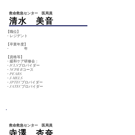
救命救急センター 医局員
​清水 美音
【職位】
・レジデント
【卒業
年度】
​​・ 年
【資格等】
・緩和ケア研修会：
・ICLSプロパイダー
・NCPR Bコース
・PEARS
・J-MELS
・JPTECプロバイダー
・JATECプロバイダー
救命救急センター 医局員
寺澤 杏奈