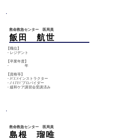
救命救急センター 医局員
飯田 航世
【職位】
・レジデント
【卒業
年度】
​​・ 年
【資格等】
・ICLSインストラクター
・JATECプロバイダー
・緩和ケア講習会受講済み
救命救急センター 医局員
島根 瑠唯