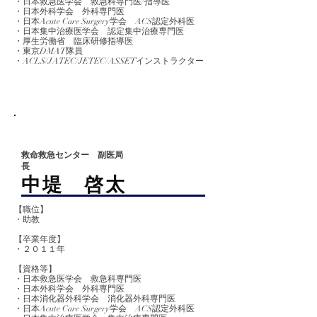
・日本救急医学会 救急科専門医/指導医
・日本外科学会 外科専門医
​・日本Acute Care Surgery学会 ACS認定外科医
・日本集中治療医学会 認定集中治療専門医
・厚生労働省 臨床研修指導医
・東京DMAT隊員
・ACLS/JATEC/JETEC/ASSETインストラクター
救命救急センター 副医局
長
​中堤 啓太
【職位】
・助教
【卒業
年度】
​・２０１１年
【資格等】
・日本救急医学会 救急科専門医
・日本外科学会 外科専門医
・日本消化器外科学会 消化器外科専門医
・日本Acute Care Surgery学会 ACS認定外科医