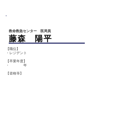
救命救急センター 医局員
藤森 陽平
【職位】
・レジデント
【卒業
年度】
​​・ 年
【資格等】
・
救命救急センター 医局員
​井川 聡