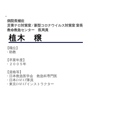
病院長補佐
災害テロ対策室 / 新型コロナウイルス対策室 室長
救命救急センター 医局員
​植木 穣
【職位】
・助教
【卒業
年度】
​・２００５年
【資格等】
・日本救急医学会 救急科専門医
・日本DMAT隊員
・東京DMATインストラクター