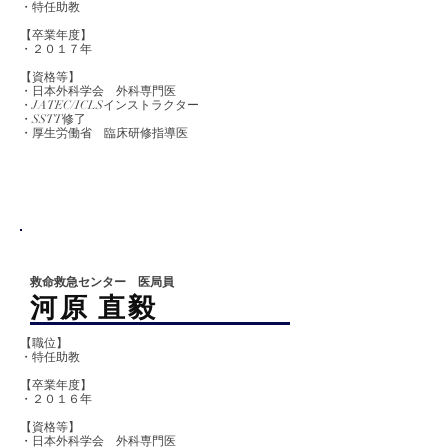
・特任助教
【卒業
年度】
​・２０１７年
【資格等】
・日本外科学会 外科専門医
​・JATEC/ICLSインストラクター
・SSTT修了
​・厚生労働省 臨床研修指導医
救命救急センター 医局員
​河原 直毅
【職位】
・特任助教
【卒業
年度】
​・２０１６年
【資格等】
​・日本外科学会 外科専門医