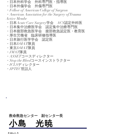
・日本外科学会 外科専門医・指導医
・日本外傷学会 外傷専門医
・Fellow of American College of Surgeon
・American Association for the Surgery of Trauma
Active Membe
・日本Acute Care Surgery学会 ACS認定外科医
・日本集中治療医学会 認定集中治療専門医
・日本腹部救急医学会 腹部救急認定医・教育医
・厚生労働省 臨床研修指導医
​・日本旅行医学学会 認定医
・日本DMAT隊員
・東京DMAT隊員
​・JMAT隊員
・ASSETコースディレクター
​・Stop the Bleedコースインストラクター
・ICLSディレクター
​・JPTEC世話人
救命救急センター 副センター長
​小島 光暁