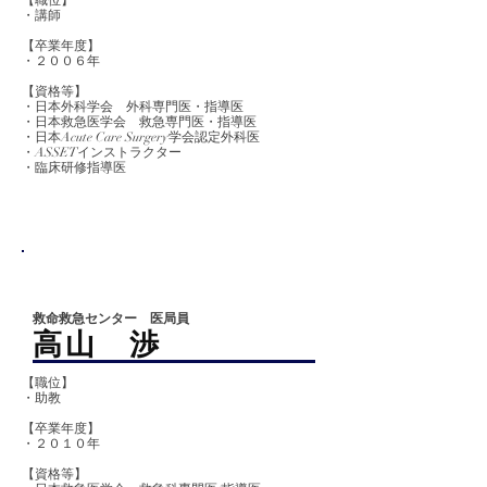
【職位】
・講師
【卒業
年度】
​・２００６年
【資格等】
・日本外科学会 外科専門医・指導医
・日本救急医学会 救急専門医・指導医
・日本Acute Care Surgery学会認定外科医
・ASSETインストラクター
​・臨床研修指導医
救命救急センター 医局員
​高山 渉
【職位】
・助教
【卒業
年度】
​・２０１０年
【資格等】