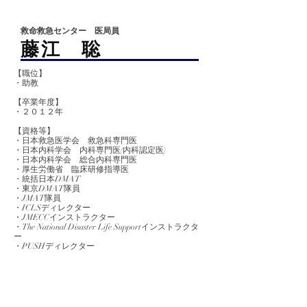
救命救急センター 医局員
​藤江 聡
【職位】
・助教
【卒業
年度】
​・２０１２年
【資格等】
・日本救急医学会 救急科専門医
・日本内科学会 内科専門医(内科認定医)
・日本内科学会 総合内科専門医
・厚生労働省 臨床研修指導医
・統括日本DMAT
・東京DMAT隊員
・JMAT隊員
・ICLSディレクター
​・JMECCインストラクター
・The National Disaster Life Supportインストラクタ
ー
​・PUSHディレクター