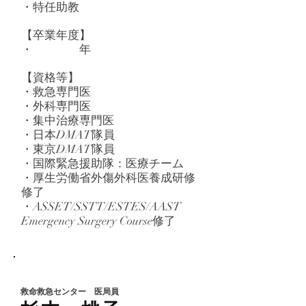
・特任助教
【卒業
年度】
​・ 年
【資格等】
・救急専門医
・外科専門医
・集中治療専門医
・日本DMAT隊員
・東京DMAT隊員
・国際緊急援助隊：医療チーム
・厚生労働省外傷外科医養成研修
修了
・ASSET/SSTT/ESTES/AAST
Emergency Surgery Course修了
救命救急センター 医局員