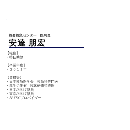
救命救急センター 医局員
​安達 朋宏
【職位】
・特任助教
【卒業
年度】
​・２０１１年
【資格等】
・日本救急医学会 救急科専門医
・厚生労働省 臨床研修指導医
・日本DMAT隊員
・東京DMAT隊員
​・JPTECプロバイダー