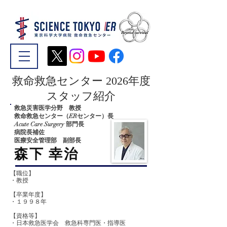
救命救急センター 2026年度
スタッフ紹介
救急災害医学分野 教授
救命救急センター（ERセンター）長
Acute Care Surgery 部門長
病院長補佐
医療安全管理部 副部長
森下 幸治
【職位】
・教授
【卒業年度】
​・１９９８年
【資格等】
・日本救急医学会 救急科専門医・指導医