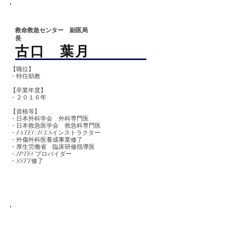
救命救急センター 副医局
長
​古口 葉月
【職位】
・特任助教
【卒業
年度】
​・２０１６年
【資格等】
・日本外科学会 外科専門医
​・日本救急医学会 救急科専門医
・JATEC/ICLSインストラクター
・外傷外科医養成事業修了
・厚生労働省 臨床研修指導医
・JPTECプロバイダー
・SSTT修了