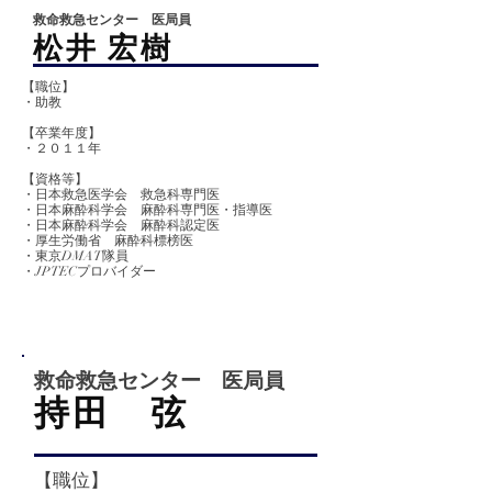
救命救急センター 医局員
​松井 宏樹
【職位】
・助教
【卒業
年度】
​・２０１１年
【資格等】
・日本救急医学会 救急科専門医
・日本麻酔科学会 麻酔科専門医・指導医
・日本麻酔科学会 麻酔科認定医
・厚生労働省 麻酔科標榜医
・東京DMAT隊員
​・JPTECプロバイダー
救命救急センター 医局員
​持田 弦
【職位】