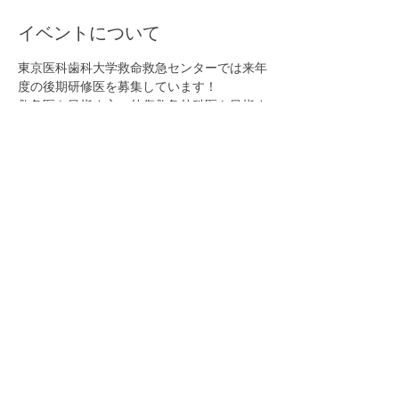
イベントについて
東京医科歯科大学救命救急センターでは来年
度の後期研修医を募集しています！
救急医を目指す方、外傷救急外科医を目指す
方、集中治療医を目指す方、都心のハイアク
ティビティな救命救急センターで私たちと一
緒に働いてみませんか？
説明会はオンライン形式ですので世界中どこ
からでも参加できます！
皆さまに会えるのを私たち一同楽しみにして
います。
医局長　遠藤彰　
このイベントをシェア